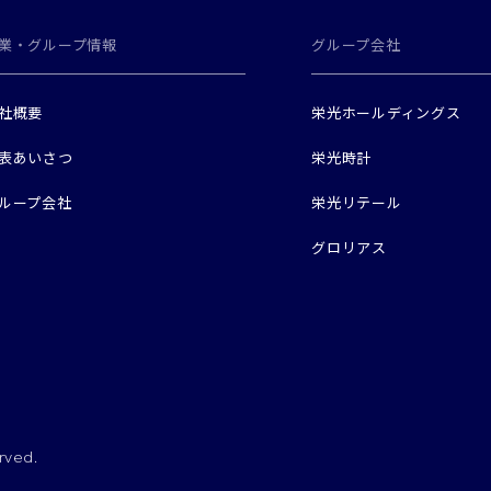
業・グループ情報
グループ会社
社概要
栄光ホールディングス
表あいさつ
栄光時計
ループ会社
栄光リテール
グロリアス
rved.