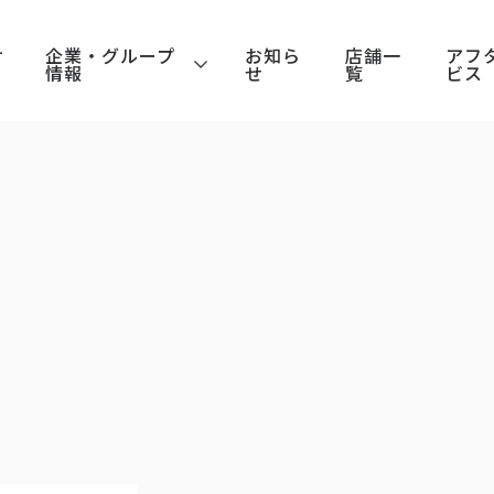
サ
企業・
グループ
お知ら
店舗一
アフ
情報
せ
覧
ビス